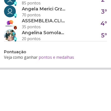
85 pontos
Angela Merici Grzybowski
3°
70 pontos
ASSEMBLEIA.CLICK
4°
35 pontos
Angelina Somolanji R. Oliveira
5°
20 pontos
Pontuação
Veja como ganhar
pontos e medalhas