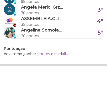
85 pontos
Angela Merici Grzybowski
3°
70 pontos
ASSEMBLEIA.CLICK
4°
35 pontos
Angelina Somolanji R. Oliveira
5°
20 pontos
Pontuação
Veja como ganhar
pontos e medalhas