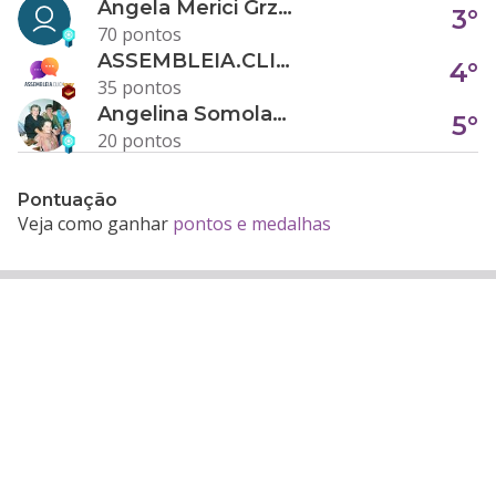
Angela Merici Grzybowski
3°
70 pontos
ASSEMBLEIA.CLICK
4°
35 pontos
Angelina Somolanji R. Oliveira
5°
20 pontos
Pontuação
Veja como ganhar
pontos e medalhas