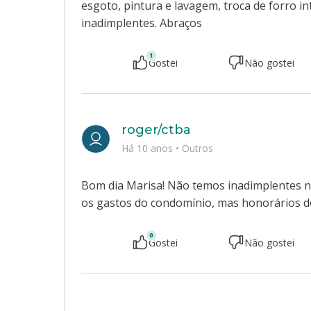
esgoto, pintura e lavagem, troca de forro int
inadimplentes. Abraços
1
Gostei
Não gostei
roger/ctba
Há 10 anos
•
Outros
Bom dia Marisa! Não temos inadimplentes 
os gastos do condomínio, mas honorários do
0
Gostei
Não gostei