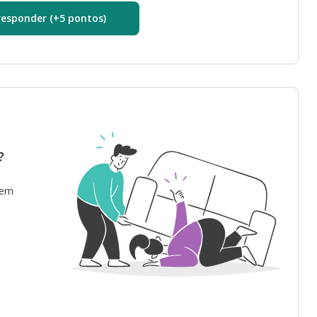
responder (+5 pontos)
?
 em