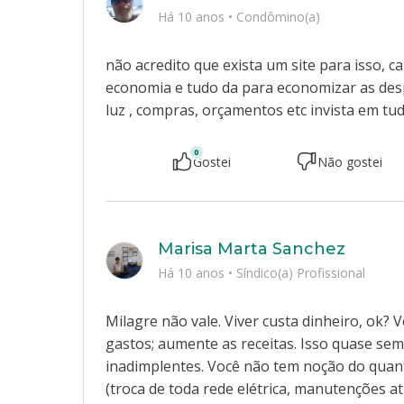
Há 10 anos
•
Condômino(a)
não acredito que exista um site para isso, 
economia e tudo da para economizar as des
luz , compras, orçamentos etc invista em tu
0
Gostei
Não gostei
Marisa Marta Sanchez
Há 10 anos
•
Síndico(a) Profissional
Milagre não vale. Viver custa dinheiro, ok
gastos; aumente as receitas. Isso quase se
inadimplentes. Você não tem noção do quan
(troca de toda rede elétrica, manutenções a