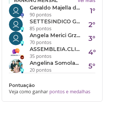
Ver mais
RANKING MENSAL
Geraldo Majella da Silva
1°
90 pontos
SETTESINDICO GOVERNANÇA CONDOMINIAL
2°
85 pontos
Angela Merici Grzybowski
3°
70 pontos
ASSEMBLEIA.CLICK
4°
35 pontos
Angelina Somolanji R. Oliveira
5°
20 pontos
Pontuação
Veja como ganhar
pontos e medalhas