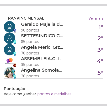
Ver mais
RANKING MENSAL
Geraldo Majella da Silva
1°
90 pontos
SETTESINDICO GOVERNANÇA CONDOMINIAL
2°
85 pontos
Angela Merici Grzybowski
3°
70 pontos
ASSEMBLEIA.CLICK
4°
35 pontos
Angelina Somolanji R. Oliveira
5°
20 pontos
Pontuação
Veja como ganhar
pontos e medalhas