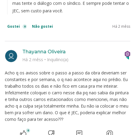
mas tente o diálogo com o síndico. E sempre pode tentar o
JEC, sem custo para você.
Gostei
Não gostei
Há 2 mêss
0
Thayanna Oliveira
Há 2 mêss
•
Inquilino(a)
Acho q os avisos sobre o passo a passo da obra deveriam ser
constantes e por semana, o q nao acontece aqui no prédio. Eu
trabalho todos os dias e não fico em casa pra me inteirar.
Infelizmente coloquei o carro nesse dia pq nao sabia da pintura
e tinha outros carros estacionados como mencionei, mas não
acho q a culpa seja totalmente minha. Eu não ia colocar o meu
bem pra sofrer um dano. O que é JEC, poderia explicar melhor
como faço para ter acesso???
0