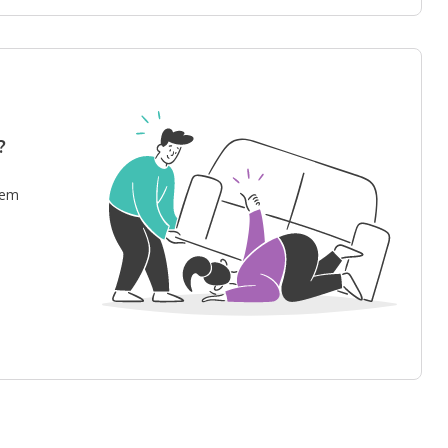
?
 em