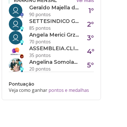
Ver mais
RANKING MENSAL
Geraldo Majella da Silva
1°
90 pontos
SETTESINDICO GOVERNANÇA CONDOMINIAL
2°
85 pontos
Angela Merici Grzybowski
3°
70 pontos
ASSEMBLEIA.CLICK
4°
35 pontos
Angelina Somolanji R. Oliveira
5°
20 pontos
Pontuação
Veja como ganhar
pontos e medalhas