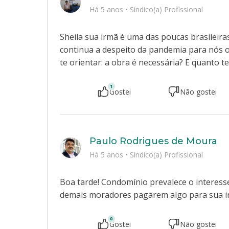
Há 5 anos
•
Síndico(a) Profissional
Sheila sua irmã é uma das poucas brasileira
continua a despeito da pandemia para nós o
te orientar: a obra é necessária? E quanto 
1
Gostei
Não gostei
Paulo Rodrigues de Moura
Há 5 anos
•
Síndico(a) Profissional
Boa tarde! Condomínio prevalece o interesse
demais moradores pagarem algo para sua i
0
Gostei
Não gostei