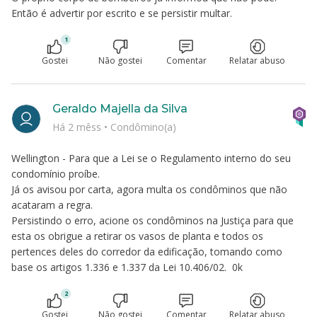
Então é advertir por escrito e se persistir multar.
1
Gostei
Não gostei
Comentar
Relatar abuso
Geraldo Majella da Silva
Há 2 mêss
•
Condômino(a)
Wellington - Para que a Lei se o Regulamento interno do seu
condomínio proíbe.
Já os avisou por carta, agora multa os condôminos que não
acataram a regra.
Persistindo o erro, acione os condôminos na Justiça para que
esta os obrigue a retirar os vasos de planta e todos os
pertences deles do corredor da edificação, tomando como
base os artigos 1.336 e 1.337 da Lei 10.406/02. 0k
2
Gostei
Não gostei
Comentar
Relatar abuso