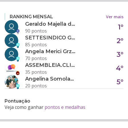
Ver mais
RANKING MENSAL
Geraldo Majella da Silva
1°
90 pontos
SETTESINDICO GOVERNANÇA CONDOMINIAL
2°
85 pontos
Angela Merici Grzybowski
3°
70 pontos
ASSEMBLEIA.CLICK
4°
35 pontos
Angelina Somolanji R. Oliveira
5°
20 pontos
Pontuação
Veja como ganhar
pontos e medalhas