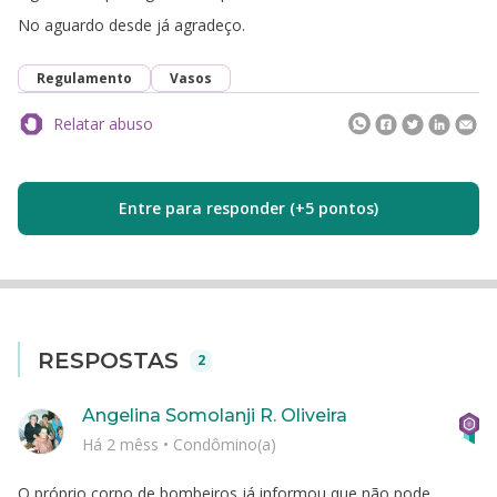
No aguardo desde já agradeço.
Regulamento
Vasos
Relatar abuso
Entre para responder (+5 pontos)
RESPOSTAS
2
Angelina Somolanji R. Oliveira
Há 2 mêss
•
Condômino(a)
O próprio corpo de bombeiros já informou que não pode.