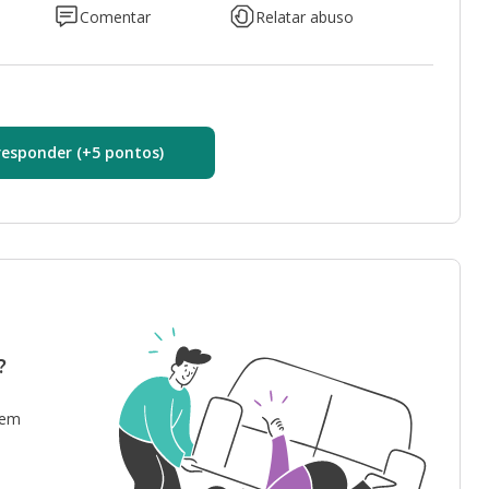
Comentar
Relatar abuso
responder (+5 pontos)
?
 em