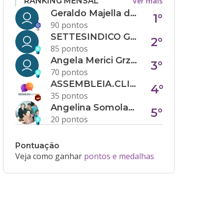
Ver mais
RANKING MENSAL
Geraldo Majella da Silva
1°
90 pontos
SETTESINDICO GOVERNANÇA CONDOMINIAL
2°
85 pontos
Angela Merici Grzybowski
3°
70 pontos
ASSEMBLEIA.CLICK
4°
35 pontos
Angelina Somolanji R. Oliveira
5°
20 pontos
Pontuação
Veja como ganhar
pontos e medalhas