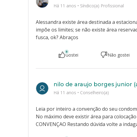
Há 11 anos
•
Síndico(a) Profissional
Alessandra existe área destinada a estacio
impõe os limites; se não existe área reser
fusca, ok? Abraços
0
Gostei
Não gostei
nilo de araujo borges junior 
Há 11 anos
•
Conselheiro(a)
Leia por inteiro a convenção do seu condomí
No máximo deve existir área para colocaçã
CONVENÇAO Restando dúvida volte a indag