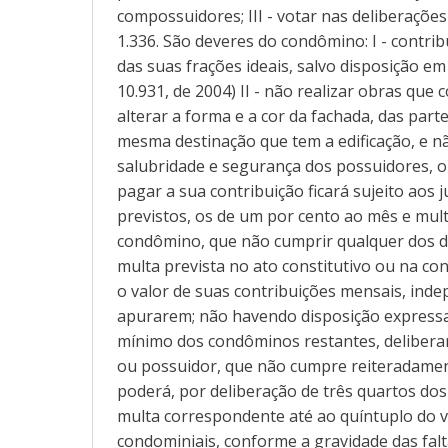
compossuidores; III - votar nas deliberações 
1.336. São deveres do condômino: I - contr
das suas frações ideais, salvo disposição em
10.931, de 2004) II - não realizar obras que
alterar a forma e a cor da fachada, das parte
mesma destinação que tem a edificação, e não
salubridade e segurança dos possuidores, 
pagar a sua contribuição ficará sujeito ao
previstos, os de um por cento ao mês e mult
condômino, que não cumprir qualquer dos dev
multa prevista no ato constitutivo ou na co
o valor de suas contribuições mensais, in
apurarem; não havendo disposição expressa,
mínimo dos condôminos restantes, deliberar
ou possuidor, que não cumpre reiteradame
poderá, por deliberação de três quartos do
multa correspondente até ao quíntuplo do v
condominiais, conforme a gravidade das fal