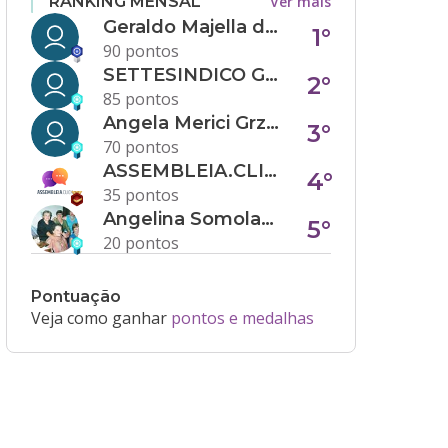
Ver mais
RANKING MENSAL
Geraldo Majella da Silva
1°
90 pontos
SETTESINDICO GOVERNANÇA CONDOMINIAL
2°
85 pontos
Angela Merici Grzybowski
3°
70 pontos
ASSEMBLEIA.CLICK
4°
35 pontos
Angelina Somolanji R. Oliveira
5°
20 pontos
Pontuação
Veja como ganhar
pontos e medalhas