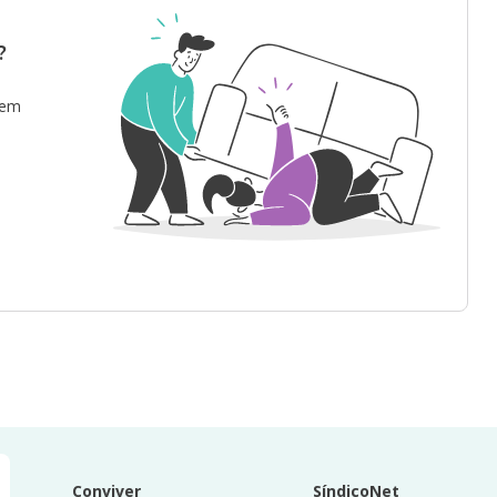
?
 em
Conviver
SíndicoNet