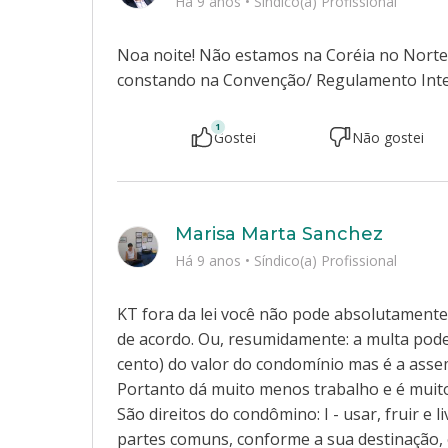
Há 9 anos
•
Síndico(a) Profissional
Noa noite! Não estamos na Coréia no Nort
constando na Convenção/ Regulamento Intern
1
Gostei
Não gostei
Marisa Marta Sanchez
Há 9 anos
•
Síndico(a) Profissional
KT fora da lei você não pode absolutamente 
de acordo. Ou, resumidamente: a multa pode
cento) do valor do condomínio mas é a asse
Portanto dá muito menos trabalho e é muito m
São direitos do condômino: I - usar, fruir e 
partes comuns, conforme a sua destinação, 