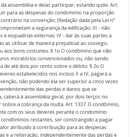
da assembléia e delas participar, estando quite. Art.
ibuir para as despesas do condomínio na proporção
 contrário na convenção; (Redação dada pela Lei nº
 comprometam a segurança da edificação; III - não
s e esquadrias externas; IV - dar às suas partes a
 as utilizar de maneira prejudicial ao sossego,
ou aos bons costumes. § 1o O condômino que não
s juros moratórios convencionados ou, não sendo
a de até dois por cento sobre o débito. § 2o O
eres estabelecidos nos incisos II a IV, pagará a
nvenção, não podendo ela ser superior a cinco vezes
dependentemente das perdas e danos que se
 caberá à assembléia geral, por dois terços no
 sobre a cobrança da multa. Art. 1337. O condômino,
nte com os seus deveres perante o condomínio
s condôminos restantes, ser constrangido a pagar
alor atribuído à contribuição para as despesas
tas e a reiteração, independentemente das perdas e