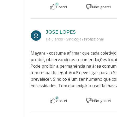
1
Gostei
Não gostei
JOSE LOPES
Há 6 anos
•
Síndico(a) Profissional
Mayara - costume afirmar que cada coletivi
proibir, observando as recomendações locai
Pode proibir a permanência na área comum
tem respaldo legal. Você deve ligar para o S
prevalecer. Sindico é um ser humano que con
necessidades. Tem que exigir o uso da masca
2
Gostei
Não gostei