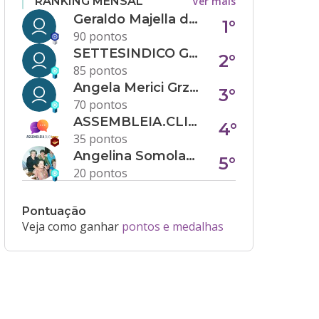
Ver mais
RANKING MENSAL
Geraldo Majella da Silva
1°
90 pontos
SETTESINDICO GOVERNANÇA CONDOMINIAL
2°
85 pontos
Angela Merici Grzybowski
3°
70 pontos
ASSEMBLEIA.CLICK
4°
35 pontos
Angelina Somolanji R. Oliveira
5°
20 pontos
Pontuação
Veja como ganhar
pontos e medalhas