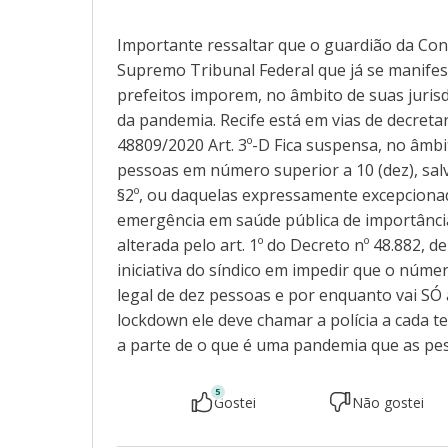
Importante ressaltar que o guardião da Cons
Supremo Tribunal Federal que já se manifes
prefeitos imporem, no âmbito de suas jurisd
da pandemia. Recife está em vias de decret
48809/2020 Art. 3º-D Fica suspensa, no âmb
pessoas em número superior a 10 (dez), salv
§2º, ou daquelas expressamente excepciona
emergência em saúde pública de importância
alterada pelo art. 1º do Decreto nº 48.882, d
iniciativa do síndico em impedir que o núme
legal de dez pessoas e por enquanto vai SÓ 
lockdown ele deve chamar a polícia a cada ten
a parte de o que é uma pandemia que as pe
5
Gostei
Não gostei