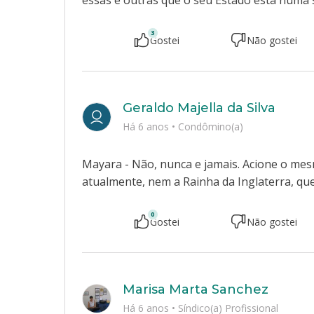
essas e outras que o seu Estado está numa s
3
Gostei
Não gostei
Geraldo Majella da Silva
Há 6 anos
•
Condômino(a)
Mayara - Não, nunca e jamais. Acione o mesm
atualmente, nem a Rainha da Inglaterra, que
0
Gostei
Não gostei
Marisa Marta Sanchez
Há 6 anos
•
Síndico(a) Profissional