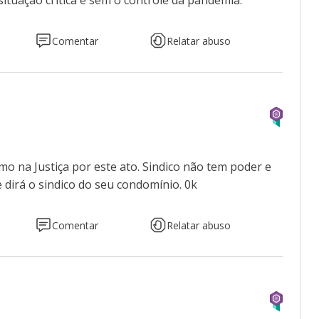
ituação critica e sem o controle da pandemia.
Comentar
Relatar abuso
o na Justiça por este ato. Sindico não tem poder e
 dirá o sindico do seu condomínio. 0k
Comentar
Relatar abuso