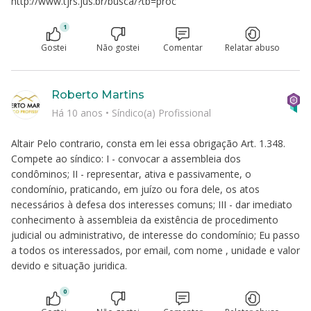
http://www.tjrs.jus.br/busca/?tb=proc
1
Gostei
Não gostei
Comentar
Relatar abuso
Roberto Martins
Há 10 anos
•
Síndico(a) Profissional
Altair Pelo contrario, consta em lei essa obrigação Art. 1.348.
Compete ao síndico: I - convocar a assembleia dos
condôminos; II - representar, ativa e passivamente, o
condomínio, praticando, em juízo ou fora dele, os atos
necessários à defesa dos interesses comuns; III - dar imediato
conhecimento à assembleia da existência de procedimento
judicial ou administrativo, de interesse do condomínio; Eu passo
a todos os interessados, por email, com nome , unidade e valor
devido e situação juridica.
0