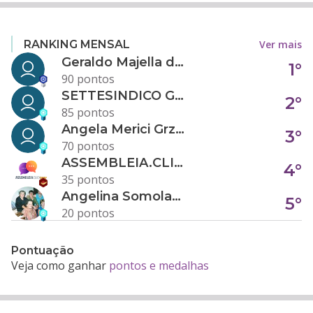
Ver mais
RANKING MENSAL
Geraldo Majella da Silva
1°
90 pontos
SETTESINDICO GOVERNANÇA CONDOMINIAL
2°
85 pontos
Angela Merici Grzybowski
3°
70 pontos
ASSEMBLEIA.CLICK
4°
35 pontos
Angelina Somolanji R. Oliveira
5°
20 pontos
Pontuação
Veja como ganhar
pontos e medalhas