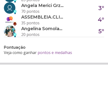
Angela Merici Grzybowski
3°
70 pontos
ASSEMBLEIA.CLICK
4°
35 pontos
Angelina Somolanji R. Oliveira
5°
20 pontos
Pontuação
Veja como ganhar
pontos e medalhas