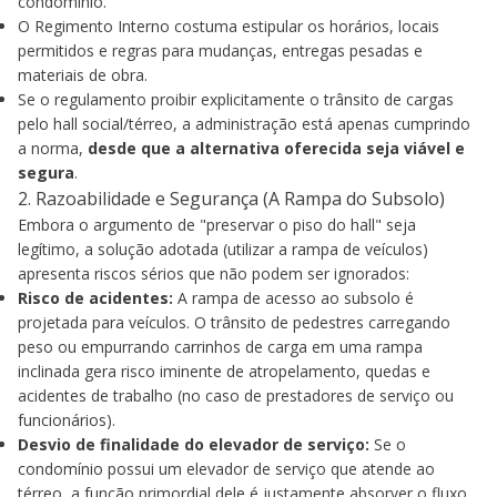
condomínio.
O Regimento Interno costuma estipular os horários, locais
permitidos e regras para mudanças, entregas pesadas e
materiais de obra.
Se o regulamento proibir explicitamente o trânsito de cargas
pelo hall social/térreo, a administração está apenas cumprindo
a norma,
desde que a alternativa oferecida seja viável e
segura
.
2. Razoabilidade e Segurança (A Rampa do Subsolo)
Embora o argumento de "preservar o piso do hall" seja
legítimo, a solução adotada (utilizar a rampa de veículos)
apresenta riscos sérios que não podem ser ignorados:
Risco de acidentes:
A rampa de acesso ao subsolo é
projetada para veículos. O trânsito de pedestres carregando
peso ou empurrando carrinhos de carga em uma rampa
inclinada gera risco iminente de atropelamento, quedas e
acidentes de trabalho (no caso de prestadores de serviço ou
funcionários).
Desvio de finalidade do elevador de serviço:
Se o
condomínio possui um elevador de serviço que atende ao
térreo, a função primordial dele é justamente absorver o fluxo