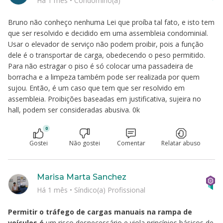
Há 1 mês
•
Condômino(a)
Bruno não conheço nenhuma Lei que proíba tal fato, e isto tem
que ser resolvido e decidido em uma assembleia condominial.
Usar o elevador de serviço não podem proibir, pois a função
dele é o transportar de carga, obedecendo o peso permitido.
Para não estragar o piso é só colocar uma passadeira de
borracha e a limpeza também pode ser realizada por quem
sujou. Então, é um caso que tem que ser resolvido em
assembleia. Proibições baseadas em justificativa, sujeira no
hall, podem ser consideradas abusiva. 0k
0
Gostei
Não gostei
Comentar
Relatar abuso
Marisa Marta Sanchez
Há 1 mês
•
Síndico(a) Profissional
Permitir o tráfego de cargas manuais na rampa de
veículos é
um risco desnecessário e viola princípios básicos de