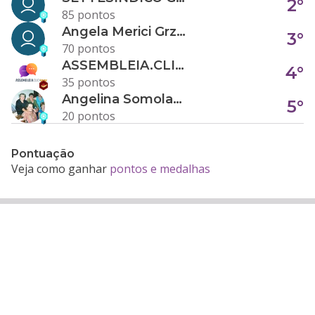
2°
85 pontos
Angela Merici Grzybowski
3°
70 pontos
ASSEMBLEIA.CLICK
4°
35 pontos
Angelina Somolanji R. Oliveira
5°
20 pontos
Pontuação
Veja como ganhar
pontos e medalhas