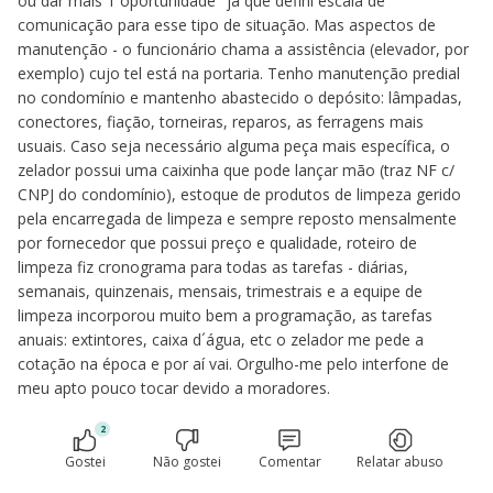
ou dar mais 1 oportunidade" já que defini escala de
comunicação para esse tipo de situação. Mas aspectos de
manutenção - o funcionário chama a assistência (elevador, por
exemplo) cujo tel está na portaria. Tenho manutenção predial
no condomínio e mantenho abastecido o depósito: lâmpadas,
conectores, fiação, torneiras, reparos, as ferragens mais
usuais. Caso seja necessário alguma peça mais específica, o
zelador possui uma caixinha que pode lançar mão (traz NF c/
CNPJ do condomínio), estoque de produtos de limpeza gerido
pela encarregada de limpeza e sempre reposto mensalmente
por fornecedor que possui preço e qualidade, roteiro de
limpeza fiz cronograma para todas as tarefas - diárias,
semanais, quinzenais, mensais, trimestrais e a equipe de
limpeza incorporou muito bem a programação, as tarefas
anuais: extintores, caixa d´água, etc o zelador me pede a
cotação na época e por aí vai. Orgulho-me pelo interfone de
meu apto pouco tocar devido a moradores.
2
Gostei
Não gostei
Comentar
Relatar abuso