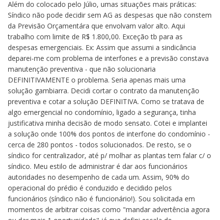
Além do colocado pelo Júlio, umas situações mais práticas:
Síndico não pode decidir sem AG as despesas que não constem
da Previsão Orçamentára que envolvam valor alto. Aqui
trabalho com limite de R$ 1.800,00. Exceção tb para as
despesas emergenciais. Ex: Assim que assumi a sindicância
deparei-me com problema de interfones e a previsão constava
manutenção preventiva - que não solucionaria
DEFINITIVAMENTE o problema. Seria apenas mais uma
solução gambiarra. Decidi cortar o contrato da manutenção
preventiva e cotar a solução DEFINITIVA. Como se tratava de
algo emergencial no condomínio, ligado a segurança, tinha
justificativa minha decisão de modo sensato. Cotei e implantei
a solução onde 100% dos pontos de interfone do condomínio -
cerca de 280 pontos - todos solucionados. De resto, se o
síndico for centralizador, até p/ molhar as plantas tem falar c/ o
síndico. Meu estilo de administrar é dar aos funcionários
autoridades no desempenho de cada um. Assim, 90% do
operacional do prédio é conduzido e decidido pelos
funcionários (síndico não é funcionário!). Sou solicitada em
momentos de arbitrar coisas como "mandar advertência agora