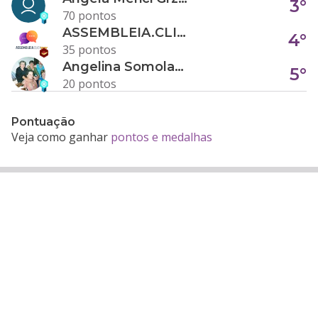
3°
70 pontos
ASSEMBLEIA.CLICK
4°
35 pontos
Angelina Somolanji R. Oliveira
5°
20 pontos
Pontuação
Veja como ganhar
pontos e medalhas