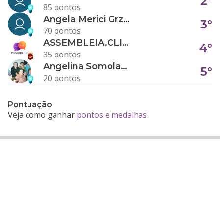
2°
85 pontos
Angela Merici Grzybowski
3°
70 pontos
ASSEMBLEIA.CLICK
4°
35 pontos
Angelina Somolanji R. Oliveira
5°
20 pontos
Pontuação
Veja como ganhar
pontos e medalhas