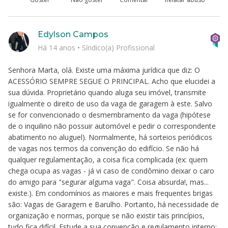
Edylson Campos
Há 14 anos
•
Síndico(a) Profissional
Senhora Marta, olá. Existe uma máxima jurídica que diz: O
ACESSÓRIO SEMPRE SEGUE O PRINCIPAL. Acho que elucidei a
sua dúvida. Proprietário quando aluga seu imóvel, transmite
igualmente o direito de uso da vaga de garagem à este. Salvo
se for convencionado o desmembramento da vaga (hipótese
de o inquilino não possuir automóvel e pedir o correspondente
abatimento no aluguel). Normalmente, há sorteios periódicos
de vagas nos termos da convenção do edifício. Se não há
qualquer regulamentação, a coisa fica complicada (ex: quem
chega ocupa as vagas - já vi caso de condômino deixar o caro
do amigo para "segurar alguma vaga". Coisa absurda!, mas...
existe.). Em condomínios as maiores e mais frequentes brigas
são: Vagas de Garagem e Barulho. Portanto, há necessidade de
organização e normas, porque se não existir tais princípios,
tudo fica difícil. Estude a sua convenção e regulamento interno;