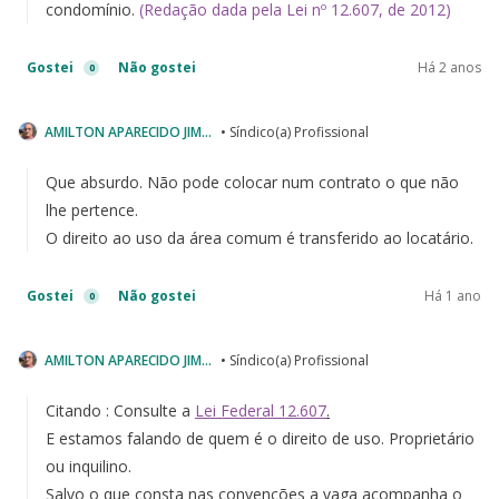
condomínio.
(Redação dada pela Lei nº 12.607, de 2012)
Gostei
Não gostei
Há 2 anos
0
AMILTON APARECIDO JIMENEZ
• Síndico(a) Profissional
Que absurdo. Não pode colocar num contrato o que não
lhe pertence.
O direito ao uso da área comum é transferido ao locatário.
Gostei
Não gostei
Há 1 ano
0
AMILTON APARECIDO JIMENEZ
• Síndico(a) Profissional
Citando : Consulte a
Lei Federal
12.607
.
E estamos falando de quem é o direito de uso. Proprietário
ou inquilino.
Salvo o que consta nas convenções a vaga acompanha o