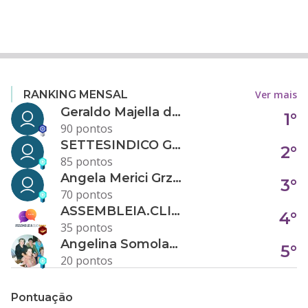
Ver mais
RANKING MENSAL
Geraldo Majella da Silva
1°
90 pontos
SETTESINDICO GOVERNANÇA CONDOMINIAL
2°
85 pontos
Angela Merici Grzybowski
3°
70 pontos
ASSEMBLEIA.CLICK
4°
35 pontos
Angelina Somolanji R. Oliveira
5°
20 pontos
Pontuação