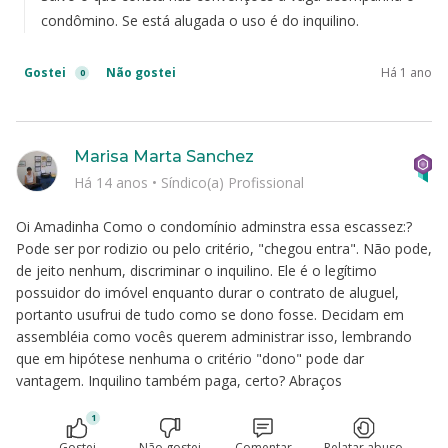
condômino. Se está alugada o uso é do inquilino.
Gostei
Não gostei
Há 1 ano
0
Marisa Marta Sanchez
Há 14 anos
•
Síndico(a) Profissional
Oi Amadinha Como o condomínio adminstra essa escassez:?
Pode ser por rodizio ou pelo critério, "chegou entra". Não pode,
de jeito nenhum, discriminar o inquilino. Ele é o legítimo
possuidor do imóvel enquanto durar o contrato de aluguel,
portanto usufrui de tudo como se dono fosse. Decidam em
assembléia como vocês querem administrar isso, lembrando
que em hipótese nenhuma o critério "dono" pode dar
vantagem. Inquilino também paga, certo? Abraços
1
Gostei
Não gostei
Comentar
Relatar abuso