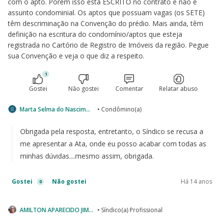
com o apto. Porém isso está ESCRITO no contrato e não é
assunto condominial. Os aptos que possuam vagas (os SETE)
têm descriminação na Convenção do prédio. Mais ainda, têm
definição na escritura do condomínio/aptos que esteja
registrada no Cartório de Registro de Imóveis da região. Pegue
sua Convenção e veja o que diz a respeito.
1
Gostei
Não gostei
Comentar
Relatar abuso
Marta Selma do Nascimento da Fonseca
• Condômino(a)
Obrigada pela resposta, entretanto, o Síndico se recusa a
me apresentar a Ata, onde eu posso acabar com todas as
minhas dúvidas....mesmo assim, obrigada.
Gostei
Não gostei
Há 14 anos
0
AMILTON APARECIDO JIMENEZ
• Síndico(a) Profissional