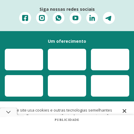
Siga nossas redes sociais
Um oferecimento
Este site usa cookies e outras tecnologias semelhantes
para melhorar a sua experiência. Ao prosseguir, você
PUBLICIDADE
concorda com nossas
Políticas de Cookies e de
Privacidade