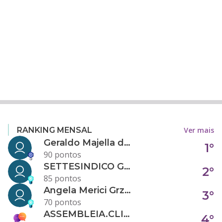
Ver mais
RANKING MENSAL
Geraldo Majella da Silva
1°
90 pontos
SETTESINDICO GOVERNANÇA CONDOMINIAL
2°
85 pontos
Angela Merici Grzybowski
3°
70 pontos
ASSEMBLEIA.CLICK
4°