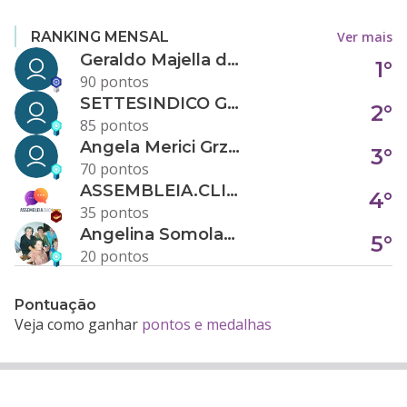
Ver mais
RANKING MENSAL
Geraldo Majella da Silva
1°
90 pontos
SETTESINDICO GOVERNANÇA CONDOMINIAL
2°
85 pontos
Angela Merici Grzybowski
3°
70 pontos
ASSEMBLEIA.CLICK
4°
35 pontos
Angelina Somolanji R. Oliveira
5°
20 pontos
Pontuação
Veja como ganhar
pontos e medalhas