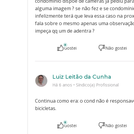
condomínio dispõe de cameras já pediu para
alguma imagem ? se não fez e se condomínio
infelizmente terá que leva essa caso na pr
fala sobre o mesmo apenas uma observação 
impeça qq um de adentra ?
0
Gostei
Não gostei
Luiz Leitão da Cunha
Há 6 anos
•
Síndico(a) Profissional
Continua como era: o cond não é responsave
bicicletas.
0
Gostei
Não gostei