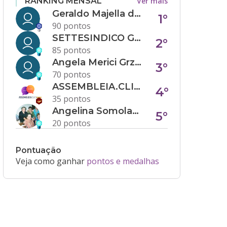
Ver mais
RANKING MENSAL
Geraldo Majella da Silva
1°
90 pontos
SETTESINDICO GOVERNANÇA CONDOMINIAL
2°
85 pontos
Angela Merici Grzybowski
3°
70 pontos
ASSEMBLEIA.CLICK
4°
35 pontos
Angelina Somolanji R. Oliveira
5°
20 pontos
Pontuação
Veja como ganhar
pontos e medalhas