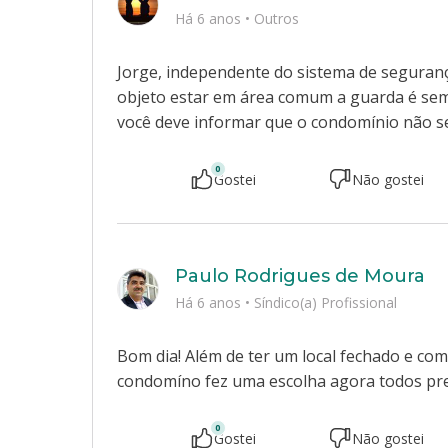
Há 6 anos
•
Outros
Jorge, independente do sistema de seguranç
objeto estar em área comum a guarda é sem
você deve informar que o condomínio não se
0
Gostei
Não gostei
Paulo Rodrigues de Moura
Há 6 anos
•
Síndico(a) Profissional
Bom dia! Além de ter um local fechado e co
condomíno fez uma escolha agora todos pr
0
Gostei
Não gostei