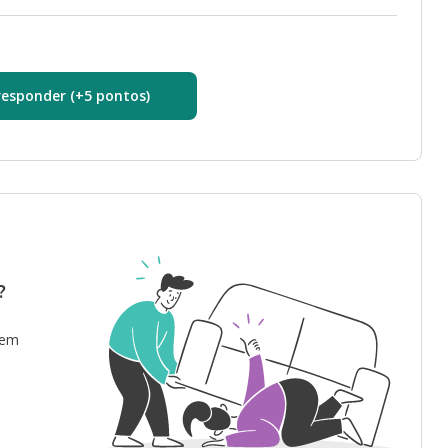
responder (+5 pontos)
?
 em