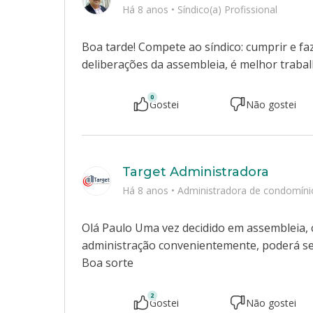
Há 8 anos
•
Síndico(a) Profissional
Boa tarde! Compete ao síndico: cumprir e f
deliberações da assembleia, é melhor trabal
0
Gostei
Não gostei
Target Administradora
Há 8 anos
•
Administradora de condomíni
Olá Paulo Uma vez decidido em assembleia, c
administração convenientemente, poderá ser
Boa sorte
2
Gostei
Não gostei