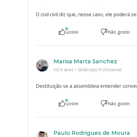
O cod civil diz que, nesse caso, ele poderá s
0
Gostei
Não gostei
Marisa Marta Sanchez
Há 8 anos
•
Síndico(a) Profissional
Destituição se a assembleia entender conve
0
Gostei
Não gostei
Paulo Rodrigues de Moura