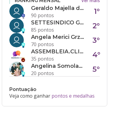
Ver mais
RANKING MENSAL
Geraldo Majella da Silva
1°
90 pontos
SETTESINDICO GOVERNANÇA CONDOMINIAL
2°
85 pontos
Angela Merici Grzybowski
3°
70 pontos
ASSEMBLEIA.CLICK
4°
35 pontos
Angelina Somolanji R. Oliveira
5°
20 pontos
Pontuação
Veja como ganhar
pontos e medalhas