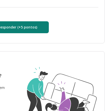
responder (+5 pontos)
?
 em