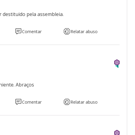
er destituido pela assembleia.
Comentar
Relatar abuso
niente. Abraços
Comentar
Relatar abuso