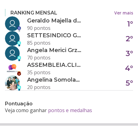
Ver mais
RANKING MENSAL
Geraldo Majella da Silva
1°
90 pontos
SETTESINDICO GOVERNANÇA CONDOMINIAL
2°
85 pontos
Angela Merici Grzybowski
3°
70 pontos
ASSEMBLEIA.CLICK
4°
35 pontos
Angelina Somolanji R. Oliveira
5°
20 pontos
Pontuação
Veja como ganhar
pontos e medalhas