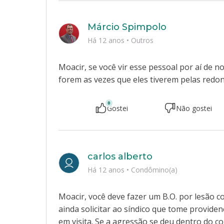
Márcio Spimpolo
Há 12 anos
•
Outros
Moacir, se você vir esse pessoal por aí de
forem as vezes que eles tiverem pelas redon
0
Gostei
Não gostei
carlos alberto
Há 12 anos
•
Condômino(a)
Moacir, você deve fazer um B.O. por lesão c
ainda solicitar ao síndico que tome provide
em visita. Se a agressão se deu dentro do 