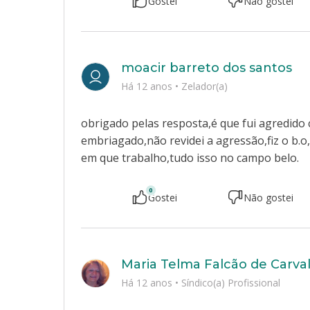
Gostei
Não gostei
moacir barreto dos santos
Há 12 anos
•
Zelador(a)
obrigado pelas resposta,é que fui agredido
embriagado,não revidei a agressão,fiz o b
em que trabalho,tudo isso no campo belo.
0
Gostei
Não gostei
Maria Telma Falcão de Carva
Há 12 anos
•
Síndico(a) Profissional