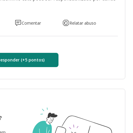
Comentar
Relatar abuso
responder (+5 pontos)
?
 em