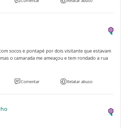
Comentar
Relatar abuso
 com socos e pontapé por dois visitante que estavam
.o,mas o camarada me ameaçou e tem rondado a rua
Comentar
Relatar abuso
lho