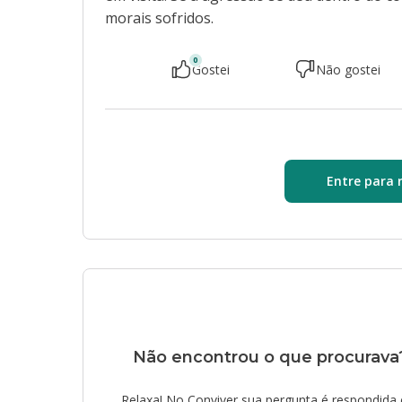
morais sofridos.
0
Gostei
Não gostei
Entre para 
Não encontrou o que procurava
Relaxa! No Conviver sua pergunta é respondida