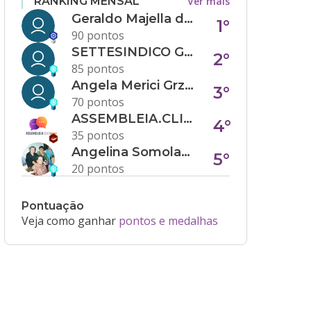
Ver mais
RANKING MENSAL
Geraldo Majella da Silva
1°
90 pontos
SETTESINDICO GOVERNANÇA CONDOMINIAL
2°
85 pontos
Angela Merici Grzybowski
3°
70 pontos
ASSEMBLEIA.CLICK
4°
35 pontos
Angelina Somolanji R. Oliveira
5°
20 pontos
Pontuação
Veja como ganhar
pontos e medalhas