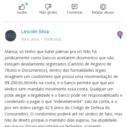
0
Gostei
Não gostei
Comentar
Relatar abuso
Lincoln Silva
Há 6 anos
•
Síndico(a)
Marisa, só tenho que bater palmas pra vc! Não há
juridicamente como bancos aceitarem doumentos que não
estejam devidamente registrados (Cartório de Registro de
Títulos e Documentos), dentro das formalidades legais.
Imaginem um condomínio que possui uma movimentação de
R$ 200.00,00/mês na conta, e o banco permite que que um
síndico sem mandato movimente essa conta. Qualquer um
pode alegar a ilegalidade e o banco pode ser responsabilizado e
condenado a pagar o que "indevidamente" saiu da conta, e o
pior em dobro (artigo 42 § único do Código de Defesa do
Consumidor). O condomínio poderá até ter síndico de fato, mas
não de direito porque o mandato dele expirou. Na atualidade
em que os fóruns encontram-se fechados, somente