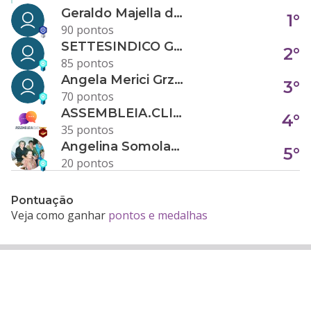
Geraldo Majella da Silva
1°
90 pontos
SETTESINDICO GOVERNANÇA CONDOMINIAL
2°
85 pontos
Angela Merici Grzybowski
3°
70 pontos
ASSEMBLEIA.CLICK
4°
35 pontos
Angelina Somolanji R. Oliveira
5°
20 pontos
Pontuação
Veja como ganhar
pontos e medalhas