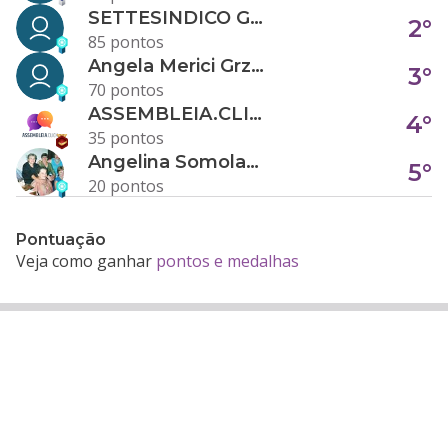
SETTESINDICO GOVERNANÇA CONDOMINIAL
2°
85 pontos
Angela Merici Grzybowski
3°
70 pontos
ASSEMBLEIA.CLICK
4°
35 pontos
Angelina Somolanji R. Oliveira
5°
20 pontos
Pontuação
Veja como ganhar
pontos e medalhas