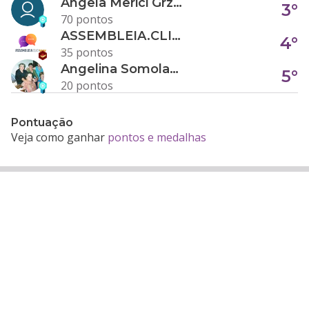
Angela Merici Grzybowski
3°
70 pontos
ASSEMBLEIA.CLICK
4°
35 pontos
Angelina Somolanji R. Oliveira
5°
20 pontos
Pontuação
Veja como ganhar
pontos e medalhas