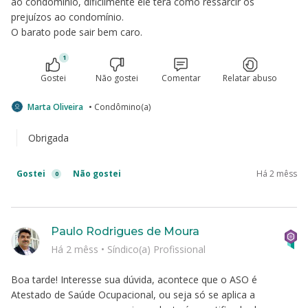
ao condomínio, dificilmente ele terá como ressarcir os
prejuízos ao condomínio.
O barato pode sair bem caro.
1
Gostei
Não gostei
Comentar
Relatar abuso
Marta Oliveira
• Condômino(a)
Obrigada
Gostei
Não gostei
Há 2 mêss
0
Paulo Rodrigues de Moura
Há 2 mêss
•
Síndico(a) Profissional
Boa tarde! Interesse sua dúvida, acontece que o ASO é
Atestado de Saúde Ocupacional, ou seja só se aplica a