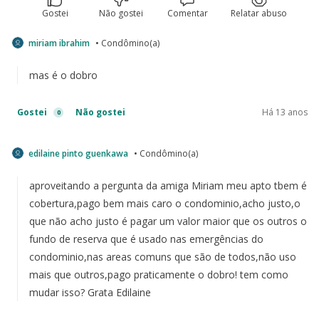
Gostei
Não gostei
Comentar
Relatar abuso
miriam ibrahim
• Condômino(a)
mas é o dobro
Gostei
Não gostei
Há 13 anos
0
edilaine pinto guenkawa
• Condômino(a)
aproveitando a pergunta da amiga Miriam meu apto tbem é
cobertura,pago bem mais caro o condominio,acho justo,o
que não acho justo é pagar um valor maior que os outros o
fundo de reserva que é usado nas emergências do
condominio,nas areas comuns que são de todos,não uso
mais que outros,pago praticamente o dobro! tem como
mudar isso? Grata Edilaine