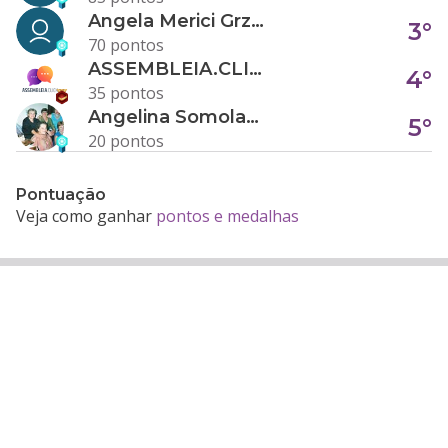
Angela Merici Grzybowski
3°
70 pontos
ASSEMBLEIA.CLICK
4°
35 pontos
Angelina Somolanji R. Oliveira
5°
20 pontos
Pontuação
Veja como ganhar
pontos e medalhas