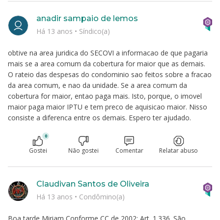
anadir sampaio de lemos
Há 13 anos
•
Síndico(a)
obtive na area juridica do SECOVI a informacao de que pagaria
mais se a area comum da cobertura for maior que as demais.
O rateio das despesas do condominio sao feitos sobre a fracao
da area comum, e nao da unidade. Se a area comum da
cobertura for maior, entao paga mais. Isto, porque, o imovel
maior paga maior IPTU e tem preco de aquisicao maior. Nisso
consiste a diferenca entre os demais. Espero ter ajudado.
0
Gostei
Não gostei
Comentar
Relatar abuso
Claudivan Santos de Oliveira
Há 13 anos
•
Condômino(a)
Boa tarde Miriam Conforme CC de 2002: Art. 1.336. São