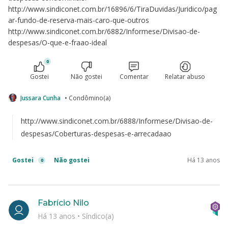
http://www.sindiconet.com.br/16896/6/TiraDuvidas/Juridico/pag
ar-fundo-de-reserva-mais-caro-que-outros
http://www.sindiconet.com.br/6882/Informese/Divisao-de-
despesas/O-que-e-fraao-ideal
0
Gostei
Não gostei
Comentar
Relatar abuso
Jussara Cunha
• Condômino(a)
http://www.sindiconet.com.br/6888/Informese/Divisao-de-
despesas/Coberturas-despesas-e-arrecadaao
Gostei
Não gostei
Há 13 anos
0
Fabrício Nilo
Há 13 anos
•
Síndico(a)