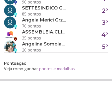
90 pontos
SETTESINDICO GOVERNANÇA CONDOMINIAL
2°
85 pontos
Angela Merici Grzybowski
3°
70 pontos
ASSEMBLEIA.CLICK
4°
35 pontos
Angelina Somolanji R. Oliveira
5°
20 pontos
Pontuação
Veja como ganhar
pontos e medalhas