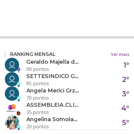
Ver mais
RANKING MENSAL
Geraldo Majella da Silva
1°
90 pontos
SETTESINDICO GOVERNANÇA CONDOMINIAL
2°
85 pontos
Angela Merici Grzybowski
3°
70 pontos
ASSEMBLEIA.CLICK
4°
35 pontos
Angelina Somolanji R. Oliveira
5°
20 pontos