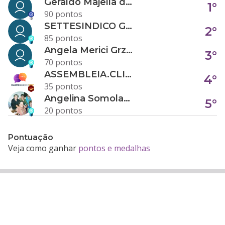
Geraldo Majella da Silva
1°
90 pontos
SETTESINDICO GOVERNANÇA CONDOMINIAL
2°
85 pontos
Angela Merici Grzybowski
3°
70 pontos
ASSEMBLEIA.CLICK
4°
35 pontos
Angelina Somolanji R. Oliveira
5°
20 pontos
Pontuação
Veja como ganhar
pontos e medalhas