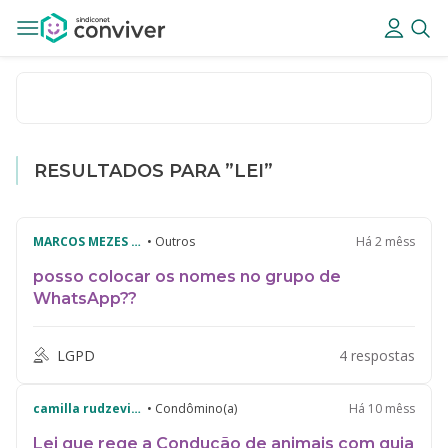
RESULTADOS PARA ”LEI”
MARCOS MEZES DA SILVA
• Outros
Há 2 mêss
posso colocar os nomes no grupo de
WhatsApp??
LGPD
4 respostas
camilla rudzevicius forin
• Condômino(a)
Há 10 mêss
Lei que rege a Condução de animais com guia