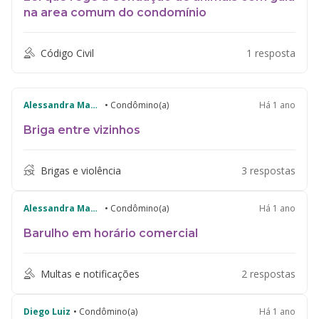
na area comum do condomínio
Código Civil
1 resposta
Alessandra Mansano
• Condômino(a)
Há 1 ano
Briga entre vizinhos
Brigas e violência
3 respostas
Alessandra Mansano
• Condômino(a)
Há 1 ano
Barulho em horário comercial
Multas e notificações
2 respostas
Diego Luiz
• Condômino(a)
Há 1 ano