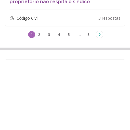
proprietário não respita o sindico
Código Civil
3 respostas
1
2
3
4
5
...
8